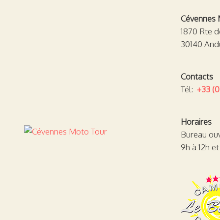
Cévennes 
1870 Rte 
30140 And
Contacts
Tél:
+33 (0
Horaires
Bureau ouv
9h à 12h et