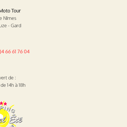
Moto Tour
de Nîmes
uze - Gard
)4 66 61 76 04
ert de :
 de 14h à 18h