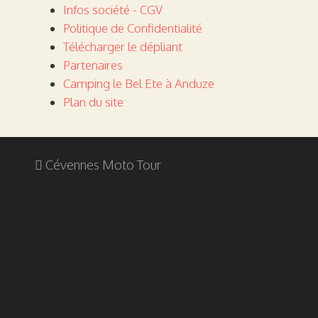
Infos société - CGV
Politique de Confidentialité
Télécharger le dépliant
Partenaires
Camping le Bel Ete à Anduze
Plan du site
Cévennes Moto Tour